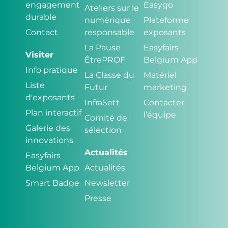
engagement
Easygo
Ateliers sur le
durable
numérique
Plateforme
Contact
responsable
exposants
La Pause
Easyfairs
Visiter
ÊtrePROF
Belgium App
Info pratique
La Classe du
Matériel
Liste
Futur
marketing
d'exposants
InfraSett
Contacter
Plan interactif
l’équipe
Comité de
Galerie des
sélection
innovations
Actualités
Easyfairs
Belgium App
Actualités
Smart Badge
Newsletter
Presse