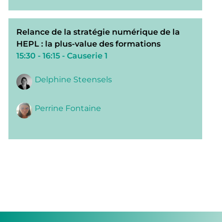
Relance de la stratégie numérique de la
HEPL : la plus-value des formations
15:30 - 16:15
- Causerie 1
Delphine Steensels
Perrine Fontaine