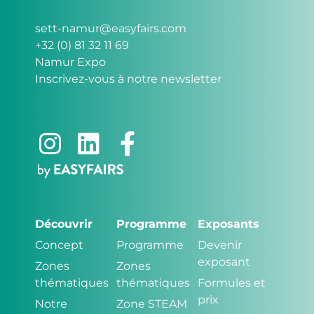
sett-namur@easyfairs.com
+32 (0) 81 32 11 69
Namur Expo
Inscrivez-vous à notre newsletter
Découvrir
Programme
Exposants
Concept
Programme
Devenir
exposant
Zones
Zones
thématiques
thématiques
Formules et
prix
Notre
Zone STEAM