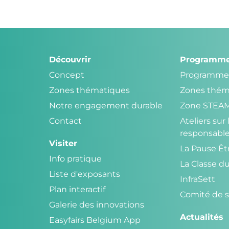
Découvrir
Programm
Concept
Programme
Zones thématiques
Zones thém
Notre engagement durable
Zone STEA
Contact
Ateliers su
responsabl
Visiter
La Pause Ê
Info pratique
La Classe d
Liste d'exposants
InfraSett
Plan interactif
Comité de s
Galerie des innovations
Actualités
Easyfairs Belgium App