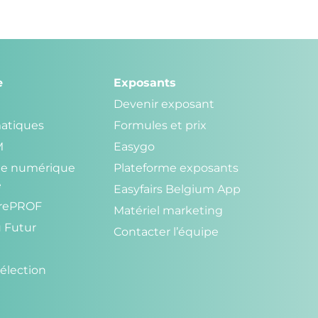
e
Exposants
Devenir exposant
atiques
Formules et prix
M
Easygo
r le numérique
Plateforme exposants
e
Easyfairs Belgium App
trePROF
Matériel marketing
u Futur
Contacter l’équipe
élection