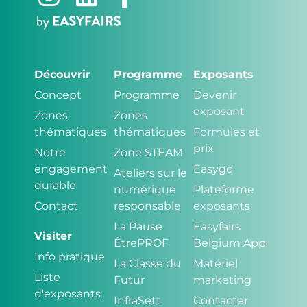
Découvrir
Programme
Exposants
Concept
Programme
Devenir
exposant
Zones
Zones
thématiques
thématiques
Formules et
prix
Notre
Zone STEAM
engagement
Easygo
Ateliers sur le
durable
numérique
Plateforme
Contact
responsable
exposants
La Pause
Easyfairs
Visiter
ÊtrePROF
Belgium App
Info pratique
La Classe du
Matériel
Liste
Futur
marketing
d'exposants
InfraSett
Contacter