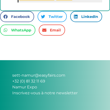
Facebook
Twitter
LinkedIn
WhatsApp
Email
sett-namur@easyfairs.com
+32 (0) 81 32 11 69
Namur Expo
Inscrivez-vous à notre newsletter