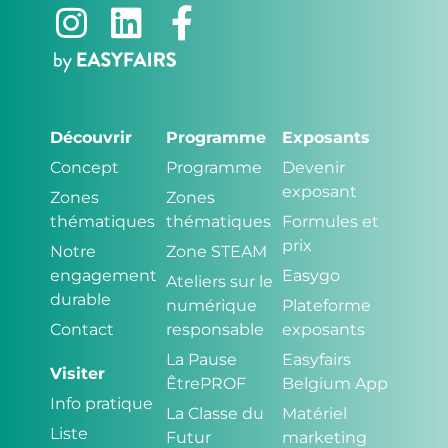
Découvrir
Programme
Exposants
Concept
Programme
Devenir
exposant
Zones
Zones
thématiques
thématiques
Formules et
prix
Notre
Zone STEAM
engagement
Easygo
Ateliers sur le
durable
numérique
Plateforme
Contact
responsable
exposants
La Pause
Easyfairs
Visiter
ÊtrePROF
Belgium App
Info pratique
La Classe du
Matériel
Liste
Futur
marketing