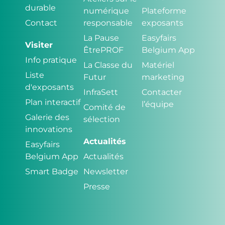
durable
numérique
Plateforme
Contact
responsable
exposants
La Pause
Easyfairs
Visiter
ÊtrePROF
Belgium App
Info pratique
La Classe du
Matériel
Liste
Futur
marketing
d'exposants
InfraSett
Contacter
Plan interactif
l’équipe
Comité de
Galerie des
sélection
innovations
Actualités
Easyfairs
Belgium App
Actualités
Smart Badge
Newsletter
Presse