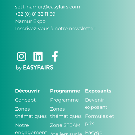
sett-namur@easyfairs.com
+32 (0) 81 32 11 69
Namur Expo
Inscrivez-vous à notre newsletter
Découvrir
Programme
Exposants
Concept
Programme
Devenir
exposant
Zones
Zones
thématiques
thématiques
Formules et
prix
Notre
Zone STEAM
engagement
Easygo
Ateliers sur le