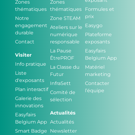
exposant
Zones
Zones
thématiques
thématiques
Formules et
prix
Notre
Zone STEAM
engagement
Easygo
Ateliers sur le
durable
numérique
Plateforme
Contact
responsable
exposants
La Pause
Easyfairs
Visiter
ÊtrePROF
Belgium App
Info pratique
La Classe du
Matériel
Liste
Futur
marketing
d'exposants
InfraSett
Contacter
Plan interactif
l’équipe
Comité de
Galerie des
sélection
innovations
Actualités
Easyfairs
Belgium App
Actualités
Smart Badge
Newsletter