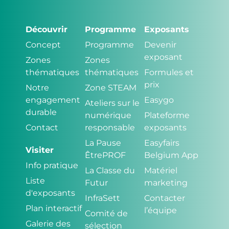
Découvrir
Programme
Exposants
Concept
Programme
Devenir
exposant
Zones
Zones
thématiques
thématiques
Formules et
prix
Notre
Zone STEAM
engagement
Easygo
Ateliers sur le
durable
numérique
Plateforme
Contact
responsable
exposants
La Pause
Easyfairs
Visiter
ÊtrePROF
Belgium App
Info pratique
La Classe du
Matériel
Liste
Futur
marketing
d'exposants
InfraSett
Contacter
Plan interactif
l’équipe
Comité de
Galerie des
sélection