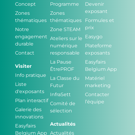
Concept
Programme
Devenir
exposant
Zones
Zones
thématiques
thématiques
Formules et
prix
Notre
Zone STEAM
engagement
Easygo
Ateliers sur le
durable
numérique
Plateforme
Contact
responsable
exposants
La Pause
Easyfairs
Visiter
ÊtrePROF
Belgium App
Info pratique
La Classe du
Matériel
Liste
Futur
marketing
d'exposants
InfraSett
Contacter
Plan interactif
l’équipe
Comité de
Galerie des
sélection
innovations
Actualités
Easyfairs
Belgium App
Actualités