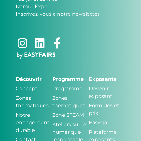
Namur Expo
Inscrivez-vous à notre newsletter
Découvrir
Programme
Exposants
Concept
Programme
Devenir
exposant
Zones
Zones
thématiques
thématiques
Formules et
prix
Notre
Zone STEAM
engagement
Easygo
Ateliers sur le
durable
numérique
Plateforme
Contact
responsable
exposants