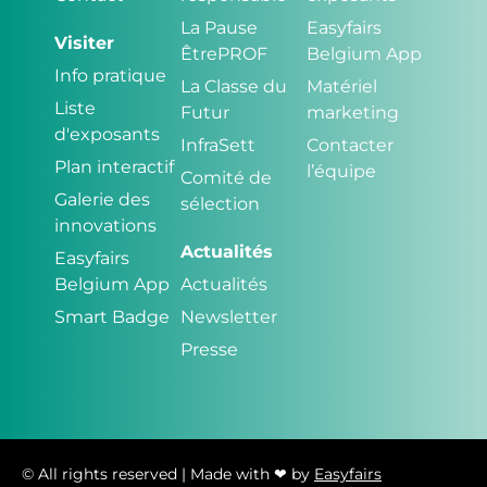
La Pause
Easyfairs
Visiter
ÊtrePROF
Belgium App
Info pratique
La Classe du
Matériel
Liste
Futur
marketing
d'exposants
InfraSett
Contacter
Plan interactif
l’équipe
Comité de
Galerie des
sélection
innovations
Actualités
Easyfairs
Belgium App
Actualités
Smart Badge
Newsletter
Presse
© All rights reserved | Made with ❤ by
Easyfairs