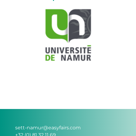
sett-namur@easyfairs.com
+32 (0) 81 32 11 69