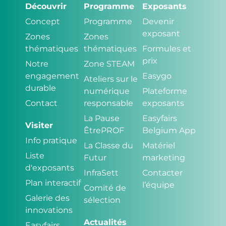
Découvrir
Programme
Exposants
Concept
Programme
Devenir
exposant
Zones
Zones
thématiques
thématiques
Formules et
prix
Notre
Zone STEAM
engagement
Easygo
Ateliers sur le
durable
numérique
Plateforme
Contact
responsable
exposants
La Pause
Easyfairs
Visiter
ÊtrePROF
Belgium App
Info pratique
La Classe du
Matériel
Liste
Futur
marketing
d'exposants
InfraSett
Contacter
Plan interactif
l’équipe
Comité de
Galerie des
sélection
innovations
Actualités
Easyfairs