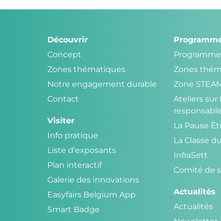
Découvrir
Programm
Concept
Programme
Zones thématiques
Zones thém
Notre engagement durable
Zone STEA
Contact
Ateliers su
responsabl
Visiter
La Pause Ê
Info pratique
La Classe d
Liste d'exposants
InfraSett
Plan interactif
Comité de s
Galerie des innovations
Actualités
Easyfairs Belgium App
Actualités
Smart Badge