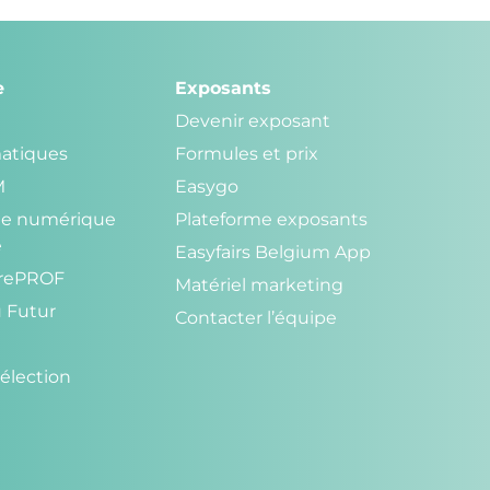
e
Exposants
Devenir exposant
atiques
Formules et prix
M
Easygo
r le numérique
Plateforme exposants
e
Easyfairs Belgium App
trePROF
Matériel marketing
u Futur
Contacter l’équipe
élection