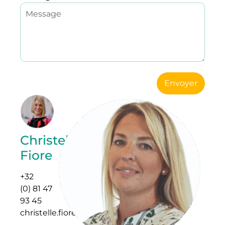
Envoyer
Christelle
Fiore
+32
(0) 81 47
93 45
christelle.fiore@easyfairs.com