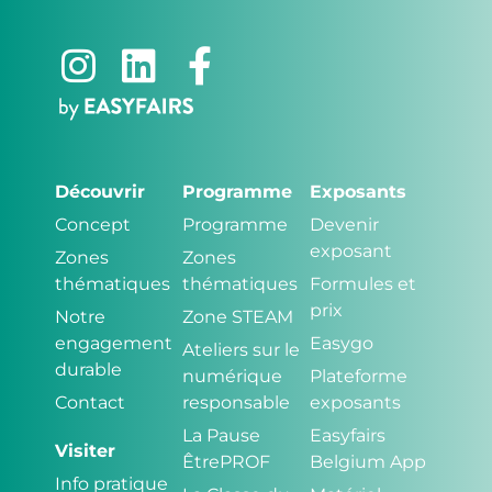
Découvrir
Programme
Exposants
Concept
Programme
Devenir
exposant
Zones
Zones
thématiques
thématiques
Formules et
prix
Notre
Zone STEAM
engagement
Easygo
Ateliers sur le
durable
numérique
Plateforme
Contact
responsable
exposants
La Pause
Easyfairs
Visiter
ÊtrePROF
Belgium App
Info pratique