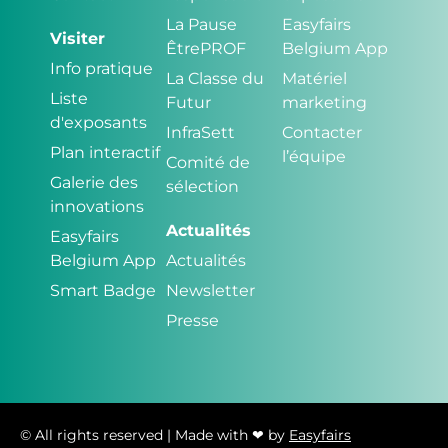
La Pause
Easyfairs
Visiter
ÊtrePROF
Belgium App
Info pratique
La Classe du
Matériel
Liste
Futur
marketing
d'exposants
InfraSett
Contacter
Plan interactif
l’équipe
Comité de
Galerie des
sélection
innovations
Actualités
Easyfairs
Belgium App
Actualités
Smart Badge
Newsletter
Presse
© All rights reserved | Made with ❤ by
Easyfairs