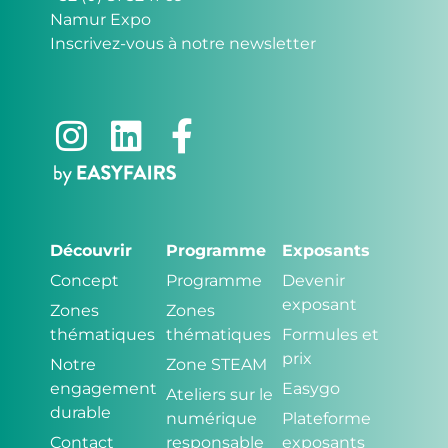
Namur Expo
Inscrivez-vous à notre newsletter
Découvrir
Programme
Exposants
Concept
Programme
Devenir
exposant
Zones
Zones
thématiques
thématiques
Formules et
prix
Notre
Zone STEAM
engagement
Easygo
Ateliers sur le
durable
numérique
Plateforme
Contact
responsable
exposants