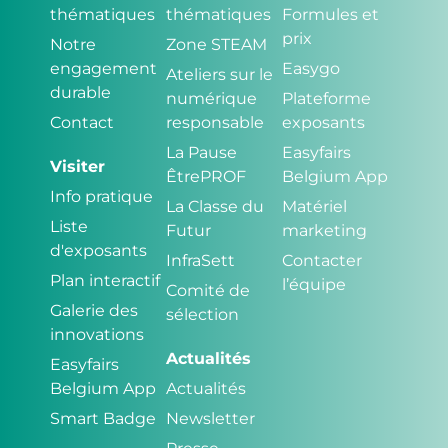
thématiques
thématiques
Formules et
prix
Notre
Zone STEAM
engagement
Easygo
Ateliers sur le
durable
numérique
Plateforme
Contact
responsable
exposants
La Pause
Easyfairs
Visiter
ÊtrePROF
Belgium App
Info pratique
La Classe du
Matériel
Liste
Futur
marketing
d'exposants
InfraSett
Contacter
Plan interactif
l’équipe
Comité de
Galerie des
sélection
innovations
Actualités
Easyfairs
Belgium App
Actualités
Smart Badge
Newsletter