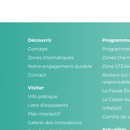
Découvrir
Programm
Concept
Programme
Zones thématiques
Zones thém
Notre engagement durable
Zone STEA
Contact
Ateliers su
responsabl
Visiter
La Pause Ê
Info pratique
La Classe d
Liste d'exposants
InfraSett
Plan interactif
Comité de s
Galerie des innovations
Actualités