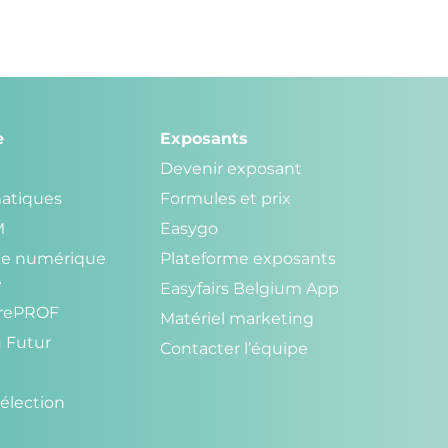
e
Exposants
Devenir exposant
atiques
Formules et prix
M
Easygo
r le numérique
Plateforme exposants
e
Easyfairs Belgium App
trePROF
Matériel marketing
u Futur
Contacter l’équipe
élection