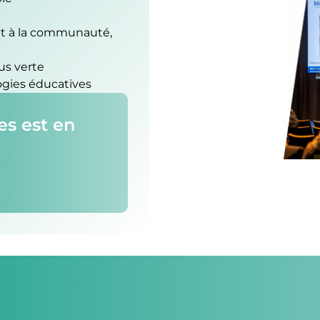
et à la communauté,
us verte
ogies éducatives
s est en