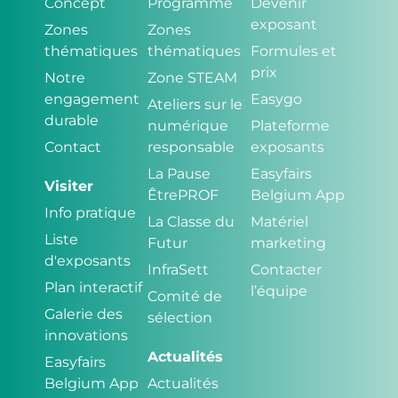
Concept
Programme
Devenir
exposant
Zones
Zones
thématiques
thématiques
Formules et
prix
Notre
Zone STEAM
engagement
Easygo
Ateliers sur le
durable
numérique
Plateforme
Contact
responsable
exposants
La Pause
Easyfairs
Visiter
ÊtrePROF
Belgium App
Info pratique
La Classe du
Matériel
Liste
Futur
marketing
d'exposants
InfraSett
Contacter
Plan interactif
l’équipe
Comité de
Galerie des
sélection
innovations
Actualités
Easyfairs
Belgium App
Actualités