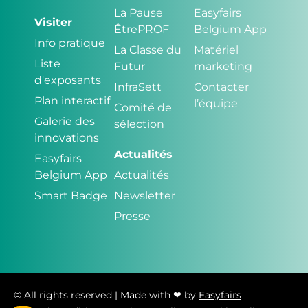
La Pause
Easyfairs
Visiter
ÊtrePROF
Belgium App
Info pratique
La Classe du
Matériel
Liste
Futur
marketing
d'exposants
InfraSett
Contacter
Plan interactif
l’équipe
Comité de
Galerie des
sélection
innovations
Actualités
Easyfairs
Belgium App
Actualités
Smart Badge
Newsletter
Presse
© All rights reserved | Made with ❤ by
Easyfairs