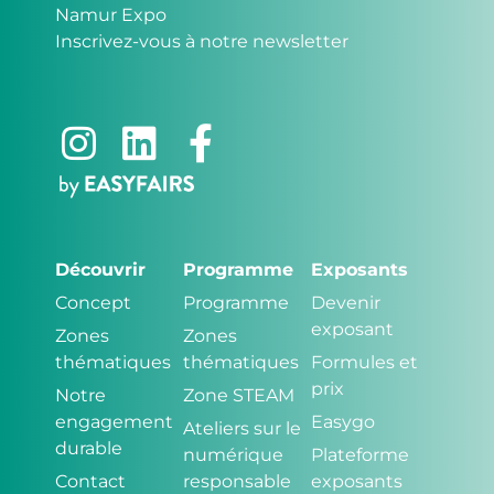
Namur Expo
Inscrivez-vous à notre newsletter
Découvrir
Programme
Exposants
Concept
Programme
Devenir
exposant
Zones
Zones
thématiques
thématiques
Formules et
prix
Notre
Zone STEAM
engagement
Easygo
Ateliers sur le
durable
numérique
Plateforme
Contact
responsable
exposants