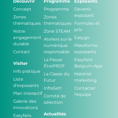
Découvrir
Programme
Exposants
Concept
Programme
Devenir
exposant
Zones
Zones
thématiques
thématiques
Formules et
prix
Notre
Zone STEAM
engagement
Easygo
Ateliers sur le
durable
numérique
Plateforme
Contact
responsable
exposants
La Pause
Easyfairs
Visiter
ÊtrePROF
Belgium App
Info pratique
La Classe du
Matériel
Liste
Futur
marketing
d'exposants
InfraSett
Contacter
Plan interactif
l’équipe
Comité de
Galerie des
sélection
innovations
Actualités
Easyfairs